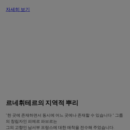
자세히 보기
자
세
히
보
기
르
네
휘
테
르
의
지
역
르네휘테르의 지역적 뿌리
적
뿌
"한 곳에 존재하면서 동시에 어느 곳에나 존재할 수 있습니다 “ 그룹
리
의 창립자인 피에르 파브르는
그의 고향인 남서부 프랑스에 대한 애착을 전수해 주었습니다.