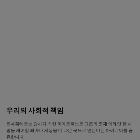
자
세
히
보
기
우
리
의
사
회
적
책
임
우리의 사회적 책임
르네휘테르는 당사가 속한 피에르파브르 그룹의 존재 이유인 한 사
람을 케어할 때마다 세상을 더 나은 곳으로 만든다는 아이디어를 공
유합니다.