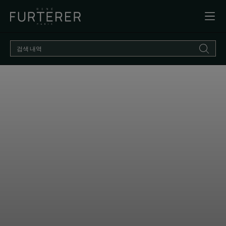
더
알
아
보
기