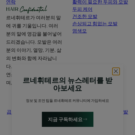
연락
활력이 필요한 두피와 모발
두피 케어
건조한 모발
르네휘테르가 여러분의 말
손상되고 힘없는 모발
에 귀를 기울입니다. 여러
염색모
분의 말에 영감을 불어넣어
드리겠습니다. 모발은 여러
분의 이야기, 열망, 기분, 삶
의 변화와 함께 자라납니
다. 우리는 진정성 있고 자
연스럽게 논의하고, 공유하
르네휘테르의 뉴스레터를 받
며, 발전시켜 나갑니다.
아보세요
팁
정보 및 조언 팁들 르네휘테르 커뮤니티에 가입하세요
곱슬머리, 자연모 또는 직모
흰머리
블론드 헤어
손상된 모발
두피
건조한 모발
염색모
지금 구독하세요