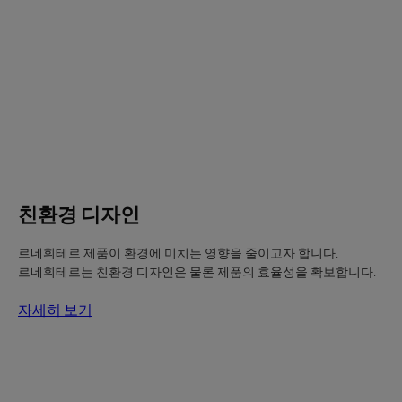
보
기
친
환
경
디
자
인
친환경 디자인
르네휘테르 제품이 환경에 미치는 영향을 줄이고자 합니다.
르네휘테르는 친환경 디자인은 물론 제품의 효율성을 확보합니다.
자세히 보기
자
세
히
보