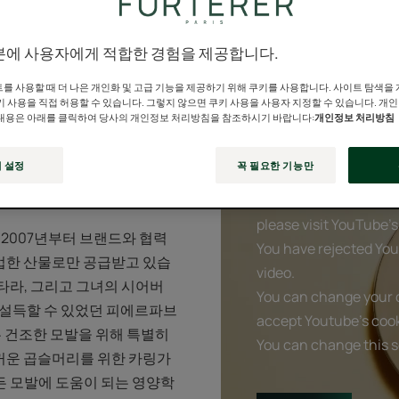
분에 사용자에게 적합한 경험을 제공합니다.
한 모발에 완벽한 파트너입니다."
를 사용할 때 더 나은 개인화 및 고급 기능을 제공하기 위해 쿠키를 사용합니다. 사이트 탐색을
키 사용을 직접 허용할 수 있습니다. 그렇지 않으면 쿠키 사용을 사용자 지정할 수 있습니다. 개
내용은 아래를 클릭하여 당사의 개인정보 처리방침을 참조하시기 바랍니다:
개인정보 처리방침
 설정
꼭 필요한 기능만
Playing YouTube videos
 케어
targeted advertising 
please visit YouTube's 
2007년부터 브랜드와 협력
You have rejected You
작업한 산물로만 공급받고 있습
video.
와타라, 그리고 그녀의 시어버
You can change your c
고 설득할 수 있었던 피에르파브
accept Youtube's cook
 건조한 모발을 위해 특별히
You can change this s
두꺼운 곱슬머리를 위한 카링가
든 모발에 도움이 되는 영양학