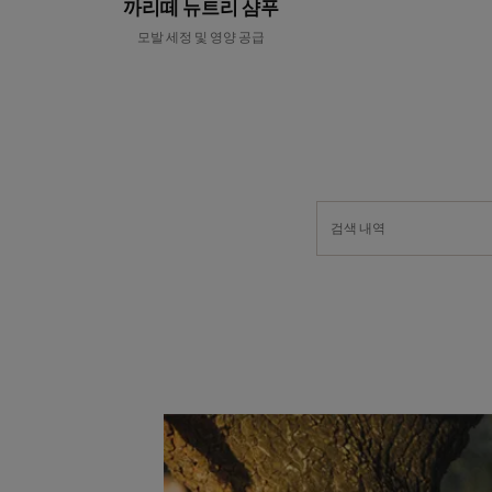
까리떼 뉴트리 샴푸
모발 세정 및 영양 공급