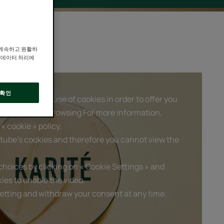
 계속하고 원활하
인 데이터 처리에
확인
 requires the use of cookies in order to offer you
based on your browsing For more information,
« cookie » policy.
tube's cookies and therefore you cannot view the
hoices by clicking on « Cookie Settings » and
ies to enable the video.
etting and withdraw your consent at any time.