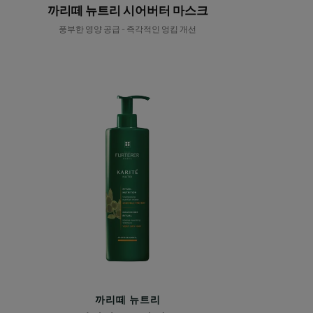
까리떼 뉴트리 시어버터 마스크
풍부한 영양 공급 - 즉각적인 엉킴 개선
까
리
떼
뉴
트
리
샴
푸
까리떼 뉴트리