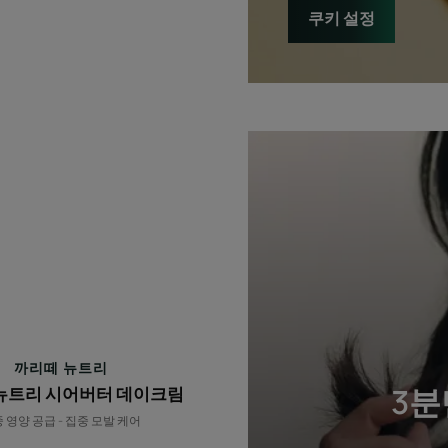
쿠키 설정
까
리
떼
뉴
트
리
시
어
버
터
까리떼 뉴트리
데
3분
뉴트리 시어버터 데이크림
이
 영양 공급 - 집중 모발 케어
크