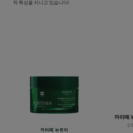
적 특성을 지니고 있습니다!
까
리
떼
뉴
트
리
시
어
버
터
마
까리떼 
스
집중
크
까리떼 뉴트리