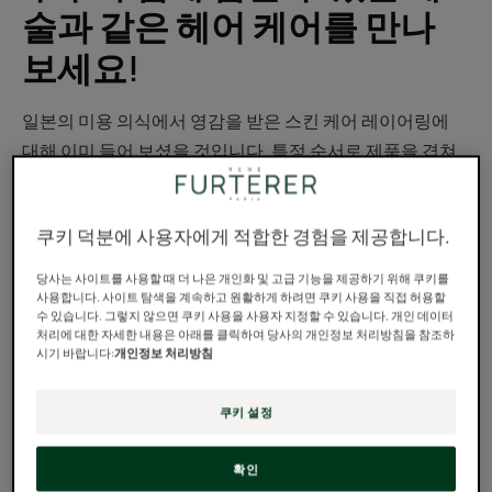
술과 같은 헤어 케어를 만나
보세요!
일본의 미용 의식에서 영감을 받은 스킨 케어 레이어링에
대해 이미 들어 보셨을 것입니다. 특정 순서로 제품을 겹쳐
서 결합하여 효과를 극대화하는 기술이죠. 그렇다면 성급한
샴푸 도포와 스타일링에 머리가 안착해야 하는 이유가 있을
쿠키 덕분에 사용자에게 적합한 경험을 제공합니다.
까요? 모발에도 시간이 필요합니다!
당사는 사이트를 사용할 때 더 나은 개인화 및 고급 기능을 제공하기 위해 쿠키를
리추얼이란 무엇인가요?
사용합니다. 사이트 탐색을 계속하고 원활하게 하려면 쿠키 사용을 직접 허용할
수 있습니다. 그렇지 않으면 쿠키 사용을 사용자 지정할 수 있습니다. 개인 데이터
처리에 대한 자세한 내용은 아래를 클릭하여 당사의 개인정보 처리방침을 참조하
불 주위에서 춤을 추면서 세이지를 흔드는 토가의 모습을
시기 바랍니다:
개인정보 처리방침
상상한다면, 그건 아닙니다! 리추얼은 자신을 돌보기 위해
시간을 들이고 바쁜 일상에서 필요한 공간을 제공하여 신성
쿠키 설정
한 순간을 연출하는 간단한 아이디어입니다. 시간을 들여
정확한 제스처를 취하는 생활 방식을 추구하는 일본의 페이
확인