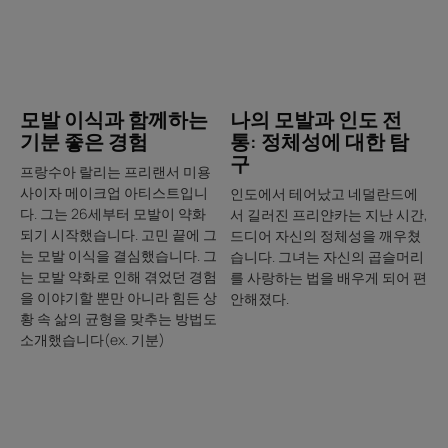
발
의
이
모
식
발
과
과
함
인
나의 모발과 인도 전
모발 이식과 함께하는
께
도
통: 정체성에 대한 탐
기분 좋은 경험
하
전
구
는
통:
프랑수아 랄리는 프리랜서 미용
기
정
사이자 메이크업 아티스트입니
인도에서 테어났고 네덜란드에
다. 그는 26세부터 모발이 약화
서 길러진 프리얀카는 지난 시간,
분
체
되기 시작했습니다. 고민 끝에 그
드디어 자신의 정체성을 깨우쳤
좋
성
는 모발 이식을 결심했습니다. 그
습니다. 그녀는 자신의 곱슬머리
은
에
는 모발 약화로 인해 겪었던 경험
를 사랑하는 법을 배우게 되어 편
경
대
을 이야기할 뿐만 아니라 힘든 상
안해졌다.
험
한
황 속 삶의 균형을 맞추는 방법도
탐
소개했습니다(ex. 기분)
구
자
자
세
세