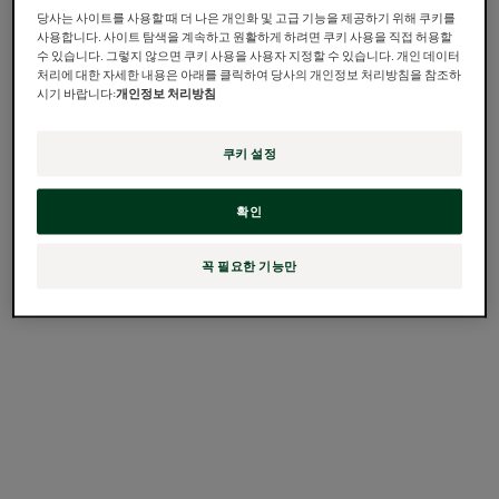
기
기
당사는 사이트를 사용할 때 더 나은 개인화 및 고급 기능을 제공하기 위해 쿠키를
사용합니다. 사이트 탐색을 계속하고 원활하게 하려면 쿠키 사용을 직접 허용할
자
모
수 있습니다. 그렇지 않으면 쿠키 사용을 사용자 지정할 수 있습니다. 개인 데이터
연
발
처리에 대한 자세한 내용은 아래를 클릭하여 당사의 개인정보 처리방침을 참조하
시기 바랍니다:
개인정보 처리방침
임
약
신
화
을
및
쿠키 설정
위
갱
모발 약화 및 갱년기
자연 임신을 위한 식물
한
년
확인
성 색소
식
기
물
꼭 필요한 기능만
성
색
소
자
자
세
세
히
히
보
보
기
기
모
나