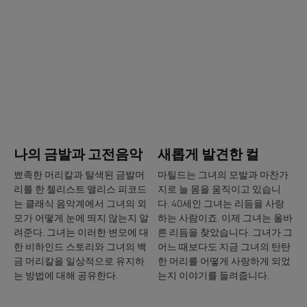
히
히
보
보
기
기
나
새
의
롭
금
게
발
발
과
견
고
한
나의 금발과 고전음악
새롭게 발견한 컬
전
컬
음
뾰족한 머리칼과 탈색된 금발머
마틸드는 그녀의 모발과 마찬가
악
리를 한 첼리스트 앨리스 피코드
지로 늘 몸을 움직이고 있습니
는 클래식 음악계에서 그녀의 외
다. 40세인 그녀는 리듬을 사랑
모가 어떻게 눈에 띄지 않는지 알
하는 사람이죠. 이제 그녀는 올바
려준다. 그녀는 이러한 변모에 대
른 리듬을 찾았습니다. 그녀가 그
한 비하인드 스토리와 그녀의 백
어느 때보다도 지금 그녀의 탄탄
금 머리칼을 일상적으로 유지하
한 머리를 어떻게 사랑하게 되었
는 방법에 대해 공유한다.
는지 이야기를 들려줍니다.