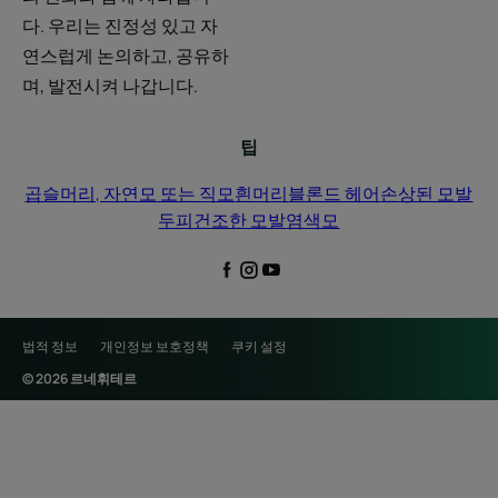
다. 우리는 진정성 있고 자
연스럽게 논의하고, 공유하
며, 발전시켜 나갑니다.
팁
곱슬머리, 자연모 또는 직모
흰머리
블론드 헤어
손상된 모발
두피
건조한 모발
염색모
법적 정보
개인정보 보호정책
쿠키 설정
© 2026 르네휘테르