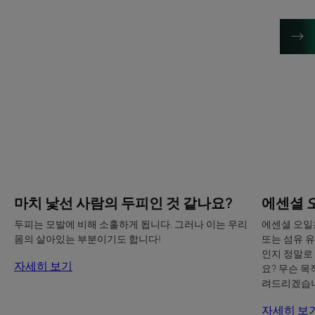
낯
셜
선
오
사
일
람
의
두
피
인
것
같
나
마치 낯선 사람의 두피인 것 같나요?
에센셜 
요?
두피는 모발에 비해 소홀하게 됩니다. 그러나 이는 우리
에센셜 오일은
몸의 살아있는 부분이기도 합니다!
또는 섬유 
인지 정말로
자세히 보기
요? 무슨 목
려드리겠습니
자세히 보