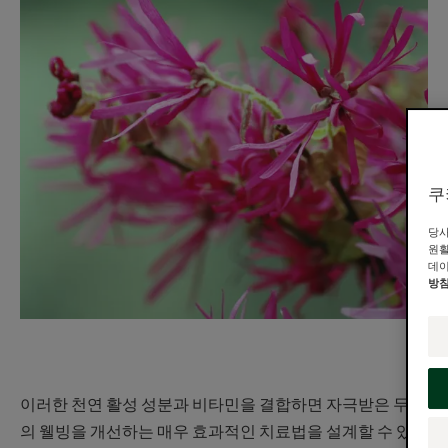
쿠
당사
원활
데이
방
이러한 천연 활성 성분과 비타민을 결합하면 자극받은 두피
의 웰빙을 개선하는 매우 효과적인 치료법을 설계할 수 있