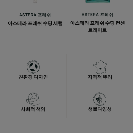
수
수
딩
딩
ASTERA
프레쉬
ASTERA
프레쉬
세
컨
아스테라 프레쉬 수딩 컨센
아스테라 프레쉬 수딩 세럼
럼
센
트레이트
트
레
이
트
친환경 디자인
지역적 뿌리
사회적 책임
생물다양성