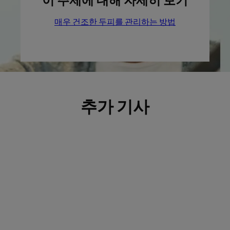
매우 건조한 두피를 관리하는 방법
추가 기사
자
자
세
세
히
히
보
보
기
기
마
에
치
센