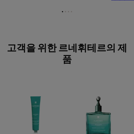
항
항
항
항
목
목
목
목
1
2
3
4
로
로
로
로
이
이
이
이
동
동
동
동
고객을 위한 르네휘테르의 제
품
아
아
스
스
테
테
라
라
프
프
레
레
쉬
쉬