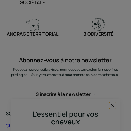
SOCIÉTALE
ANCRAGE TERRITORIAL
BIODIVERSITÉ
Abonnez-vous à notre newsletter
Recevez nos conseils avisés, nos nouveautés exclusifs, nos offres
privilégiés... Vous y trouverez tout pour prendre soin de vos cheveux !
S'inscrire à la newsletter
L’essentiel pour vos
SOINS À DÉCOUVRIR
CONSEILS
cheveux
Chute de cheveux
Cheveux abimés