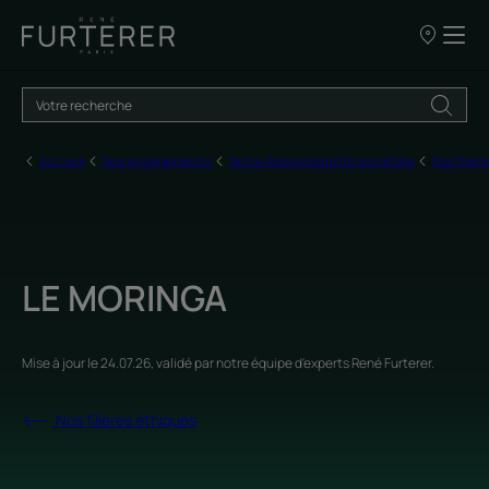
NOS
POINTS
DE
VENTE
Accueil
Nos engagements
Notre Responsabilité sociétale
Nos filiè
LE MORINGA
Mise à jour le
24.07.26
, validé par
notre équipe d'experts René Furterer
.
Nos filières éthiques