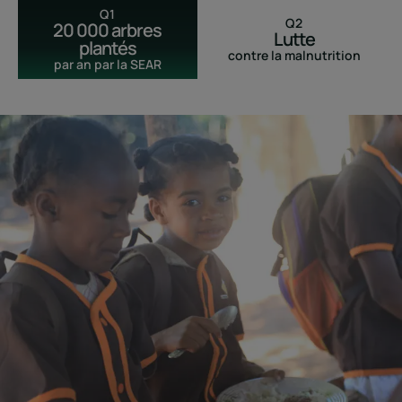
Q1
Q2
20 000 arbres
Lutte
plantés
contre la malnutrition
par an par la SEAR