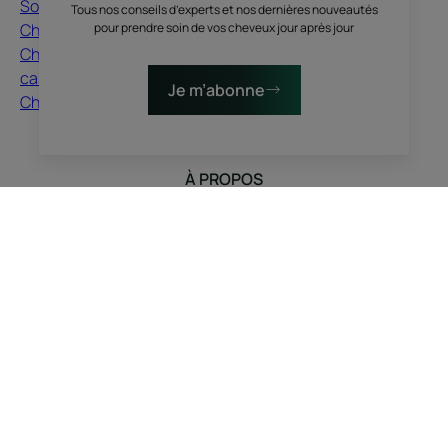
Soin cuir chevelu
Cheveux blancs
Tous nos conseils d’experts et nos dernières nouveautés
Cheveux secs
Cheveux blonds
pour prendre soin de vos cheveux jour après jour
Cheveux abimés,
Chute de cheveux
cassants
Cuir chevelu
Je m’abonne
Cheveux colorés
Cheveux colorés
Cheveux secs
À PROPOS
Contact
Questions fréquentes
Ici, nous vous écoutons, vous nous racontez, nous vous
inspirons. Le cheveu pousse avec vos stories, vos
envies, vos humeurs, vos changements de vie. On
discute, on partage, on sublime, avec du vrai et du
nature.