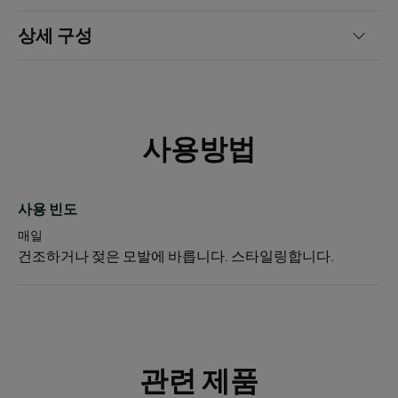
상세 구성
텍스처의 장점
끈적이지 않으며 잔여물이나 뻣뻣한 감각 없이 윤기 넘치는 스타일
을 완성합니다.
사용방법
제품의 향기
그린 시트러스 어코드와 진저 노트가 조화를 이루며, 상쾌한 과일
노트와 플로럴 부케 향으로 이어집니다.
사용 빈도
매일
건조하거나 젖은 모발에 바릅니다. 스타일링합니다.
관련 제품