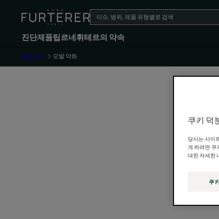
진단
제품
팁
르네휘테르의 약속
홈페이지
모발 약화
쿠키 덕
당사는 사이트
게 하려면 쿠
대한 자세한 
쿠키