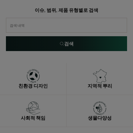
피
트
이슈, 범위, 제품 유형별로 검색
&
#
모
트
발
리
강
파
화
직
검색
케
프
어
로
그
레
시
브
친환경 디자인
지역적 뿌리
사회적 책임
생물다양성