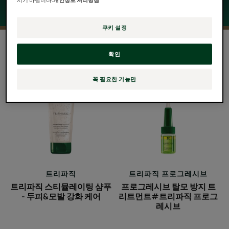
쿠키 설정
2 결과 "모발 약화 트리트먼트"
확인
트
프
리
로
꼭 필요한 기능만
파
그
직
레
스
시
티
브
뮬
탈
레
모
이
방
트리파직
트리파직 프로그레시브
팅
지
트리파직 스티뮬레이팅 샴푸
프로그레시브 탈모 방지 트
샴
트
- 두피&모발 강화 케어
리트먼트#트리파직 프로그
푸
리
레시브
-
트
두
먼