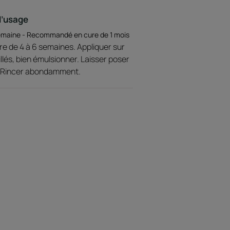
Environnement
d’usage
 semaine - Recommandé en cure de 1 mois
ure de 4 à 6 semaines. Appliquer sur
re
lés, bien émulsionner. Laisser poser
t sans silicone, précieuse et
s. Rincer abondamment.
e en une mousse onctueuse et
otes fruitées, fleuries et
tine des cheveux.