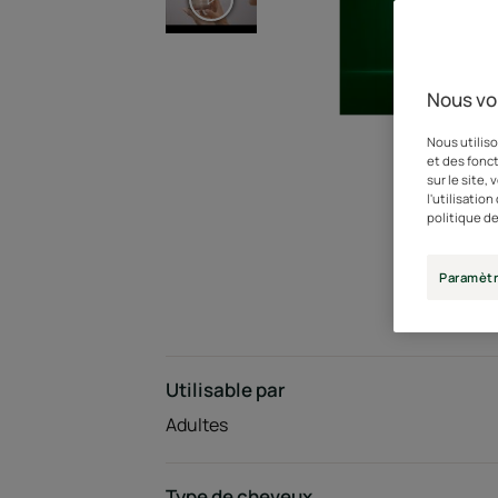
Nous vo
Nous utiliso
et des fonct
sur le site,
l'utilisatio
politique de
Paramètr
Utilisable par
Adultes
Type de cheveux