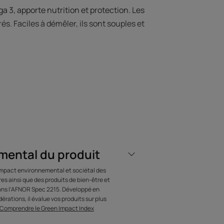
a 3, apporte nutrition et protection. Les
. Faciles à démêler, ils sont souples et
 L’EXPERT
mental du produit
e réparatrice
’impact environnemental et sociétal des
iser 2 à 3 fois par
s ainsi que des produits de bien-être et
dans l’AFNOR Spec 2215. Développé en
n.
érations, il évalue vos produits sur plus
Comprendre le Green Impact Index