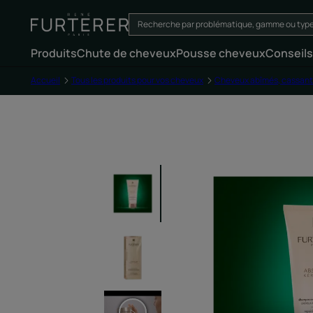
Produits
Chute de cheveux
Pousse cheveux
Conseils
Accueil
Tous les produits pour vos cheveux
Cheveux abîmés, cassant