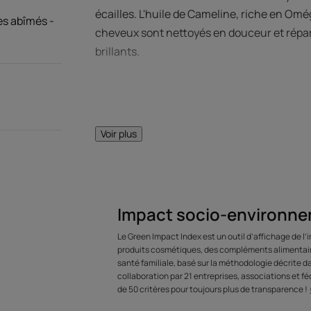
écailles. L'huile de Cameline, riche en Omég
ès abîmés -
cheveux sont nettoyés en douceur et réparés
brillants.
Voir plus
LE MOT DE
Impact socio-environne
C'est la cur
Le Green Impact Index est un outil d’affichage de l
transversale à util
produits cosmétiques, des compléments alimentaire
santé familiale, basé sur la méthodologie décrite 
a
collaboration par 21 entreprises, associations et féd
de 50 critères pour toujours plus de transparence !