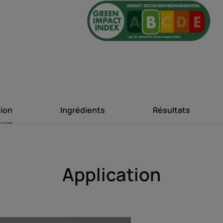
Avantages
Nettoie en douceur et répare les cheveux sur
fragilisés, dans le cadre d'une « cure renais
restructurants d'origine naturelle.
tion
Ingrédients
Résultats
Bénéfices
• Nettoie en douceur : la chevelure est écla
• Répare durablement : la chevelure est sou
Application
gorgée de trois actifs restructurants d'origin
• Facilite le démêlage : les cheveux sont doux
tenue.