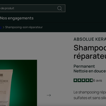
Nos engagements
s
Shampooing-soin réparateur
ABSOLUE KER
Shampoo
réparate
Permanent
Nettoie en douce
4.8
/
5
6
avis
-
Le shampooing répa
sulfates et sans sil