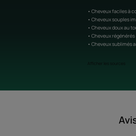
• Cheveux faciles à c
• Cheveux souples i
• Cheveux doux au t
• Cheveux régénérés a
• Cheveux sublimés ap
Afficher les sources
Avi