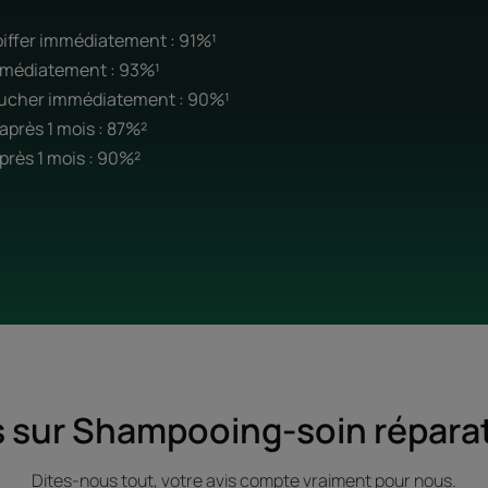
oiffer immédiatement : 91%¹
mmédiatement : 93%¹
oucher immédiatement : 90%¹
près 1 mois : 87%²
rès 1 mois : 90%²
s sur Shampooing-soin répara
Dites-nous tout, votre avis compte vraiment pour nous.