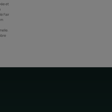
vée et
u
é Fair
ilm
nelle.
ibre