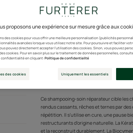
Enrichi en Kératine
Actifs 100% d'origin
us proposons une expérience sur mesure grâce aux cook
ns des cookies pour vous offrir une meilleure personnalisation (publicités personnali
Tube
Tube
200ml
ionnalités avancées lorsque vous utilisez notre site. Pour poursuivre et faciliter vot
 vous pouvez directement accepter l'utilisation des cookies. Sinon, vous pouvez pers
n des cookies. Pour en savoir plus sur le traitement de données personnelles, consult
 confidentialité en cliquant:
Politique de confidentialité
Point de ven
es des cookies
Uniquement les essentiels
Ce shampooing-soin réparateur cible les ch
rendus cassants, rêches et ternes par des 
répétition. Il s'utilise en cure, une pause bi
restructurants d'origine naturelle. La Kéra
et la reconstruit durablement. La Biocymen