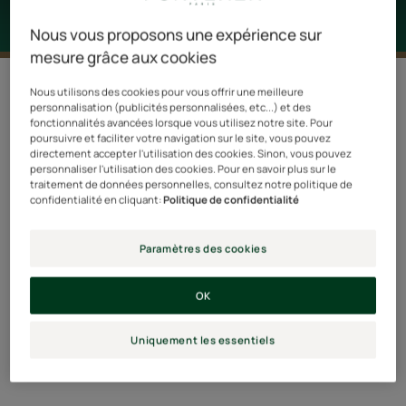
Nous vous proposons une expérience sur
mesure grâce aux cookies
Nous utilisons des cookies pour vous offrir une meilleure
Depuis sa création en 1962, le groupe Pierre Fabre
personnalisation (publicités personnalisées, etc...) et des
fonctionnalités avancées lorsque vous utilisez notre site. Pour
place la Nature et l’humain au centre de ses priorités.
poursuivre et faciliter votre navigation sur le site, vous pouvez
directement accepter l'utilisation des cookies. Sinon, vous pouvez
personnaliser l'utilisation des cookies. Pour en savoir plus sur le
Début 2019, les Laboratoires Pierre Fabre ont confié
traitement de données personnelles, consultez notre politique de
l’évaluation de leur responsabilité sociétale à
confidentialité en cliquant:
Politique de confidentialité
l’organisme indépendant ECOCERT Environnement, le
spécialiste du contrôle et de la certification en
Paramètres des cookies
agriculture et cosmétique biologiques, mais également
en management de l’environnement et du commerce
OK
équitable. À l’issue d’un audit très poussé, le groupe a
Uniquement les essentiels
obtenu la reconnaissance ISO 26000 avec le niveau
Excellence (le plus élevé du référentiel).