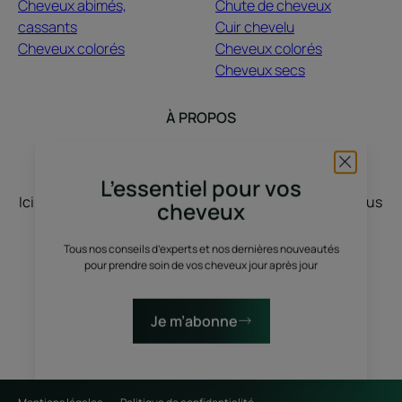
Cheveux abimés,
Chute de cheveux
cassants
Cuir chevelu
Cheveux colorés
Cheveux colorés
Cheveux secs
À PROPOS
Contact
Questions fréquentes
L’essentiel pour vos
Ici, nous vous écoutons, vous nous racontez, nous vous
cheveux
inspirons. Le cheveu pousse avec vos stories, vos
envies, vos humeurs, vos changements de vie. On
Tous nos conseils d’experts et nos dernières nouveautés
pour prendre soin de vos cheveux jour après jour
discute, on partage, on sublime, avec du vrai et du
nature.
Je m’abonne