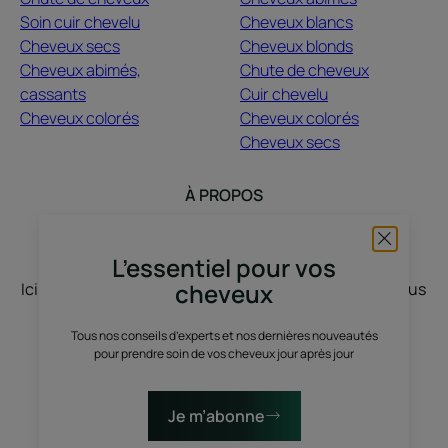
Soin cuir chevelu
Cheveux blancs
Cheveux secs
Cheveux blonds
Cheveux abimés,
Chute de cheveux
cassants
Cuir chevelu
Cheveux colorés
Cheveux colorés
Cheveux secs
À PROPOS
Contact
Questions fréquentes
L’essentiel pour vos
cheveux
Ici, nous vous écoutons, vous nous racontez, nous vous
inspirons. Le cheveu pousse avec vos stories, vos
Tous nos conseils d’experts et nos dernières nouveautés
envies, vos humeurs, vos changements de vie. On
pour prendre soin de vos cheveux jour après jour
discute, on partage, on sublime, avec du vrai et du
nature.
Je m’abonne