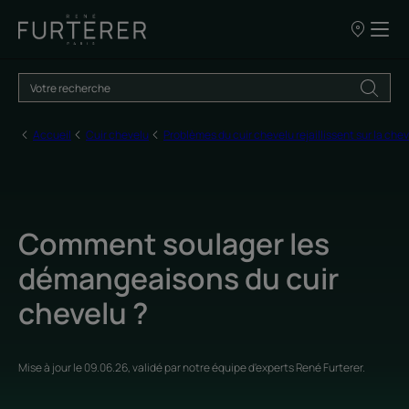
NOS
POINTS
DE
VENTE
Accueil
Cuir chevelu
Problèmes du cuir chevelu rejaillissent sur la che
Comment soulager les
démangeaisons du cuir
chevelu ?
Mise à jour le
09.06.26
, validé par
notre équipe d'experts René Furterer
.