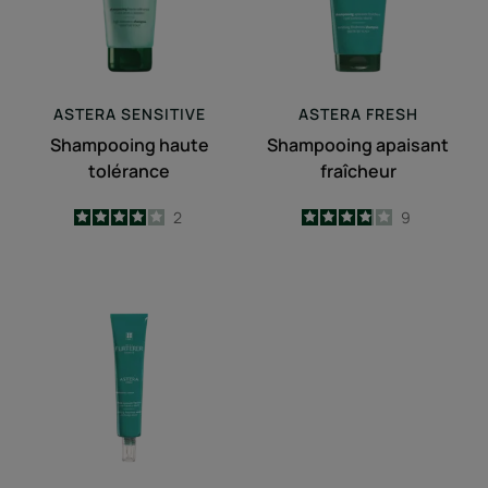
ASTERA
SENSITIVE
ASTERA
FRESH
Shampooing haute
Shampooing apaisant
tolérance
fraîcheur
4
/
5
2
3.9
/
5
9
-
-
Sérum
apaisant
fraîcheur