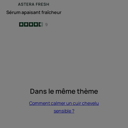
ASTERA
FRESH
Sérum apaisant fraîcheur
4.4
/
5
9
-
Dans le même thème
Comment calmer un cuir chevelu
sensible ?