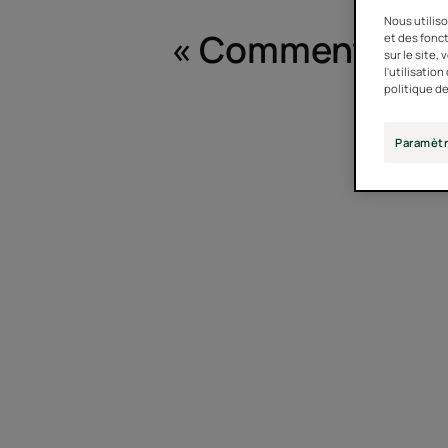
Nous utiliso
« Comment répar
et des fonct
sur le site,
l'utilisatio
politique de
Paramètr