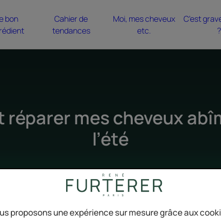
e bon
Cahier de
Moi, mes cheveux
C’est grav
rédient
tendances
etc.
?
réparer mes cheveux abî
l’été
us proposons une expérience sur mesure grâce aux cook