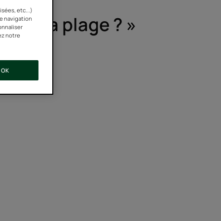
sées, etc...)
é à la plage ? »
re navigation
onnaliser
ez notre
OK