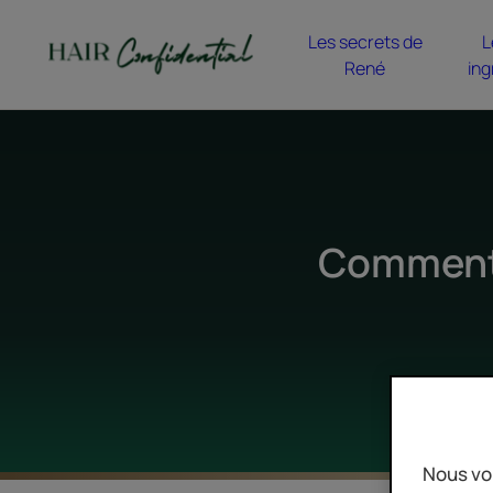
Les secrets de
L
René
ing
Comment 
Nous vo