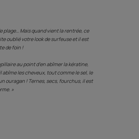
de plage… Mais quand vient la rentrée, ce
te oublié votre look de surfeuse et il est
e de foin !
llaire au point d’en abîmer la kératine,
il abîme les cheveux, tout comme le sel, le
un ouragan ! Ternes, secs, fourchus, il est
rme. »