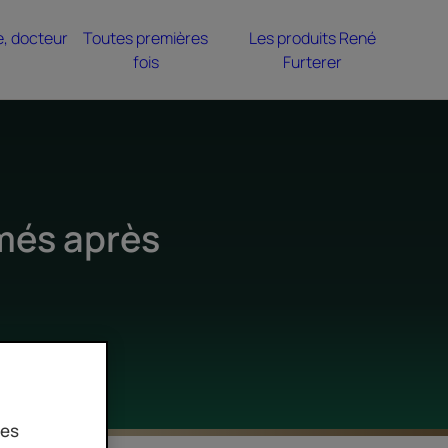
e, docteur
Toutes premières
Les produits René
fois
Furterer
més après
ies