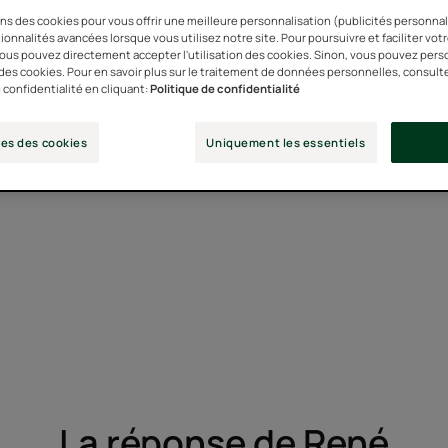
ns des cookies pour vous offrir une meilleure personnalisation (publicités personnali
er mes cheveux après un ét
ionnalités avancées lorsque vous utilisez notre site. Pour poursuivre et faciliter vot
 vous pouvez directement accepter l'utilisation des cookies. Sinon, vous pouvez pers
n des cookies. Pour en savoir plus sur le traitement de données personnelles, consult
 confidentialité en cliquant:
Politique de confidentialité
Sandra,
28 ans
es des cookies
Uniquement les essentiels
La réponse de René