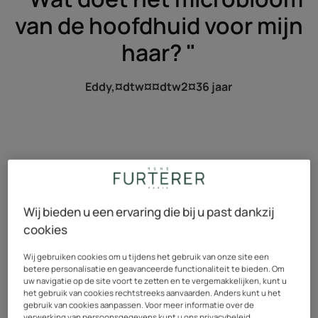
van de hoofdhuid voor mijn
haar? "
Eddy,¤dtw¤¤dtw2¤36 jaar
Wij bieden u een ervaring die bij u past dankzij
"Beste Eddy,
cookies
Dat is een goede vraag! Aangezien het microbioom ons
Wij gebruiken cookies om u tijdens het gebruik van onze site een
betere personalisatie en geavanceerde functionaliteit te bieden. Om
heel erg boeit, geven we daar maar al te graag een
uw navigatie op de site voort te zetten en te vergemakkelijken, kunt u
antwoord op! Wat houdt het micobioom precies in?
het gebruik van cookies rechtstreeks aanvaarden. Anders kunt u het
gebruik van cookies aanpassen. Voor meer informatie over de
Welnu, het is een ecosysteem, een microscopisch
verwerking van persoonsgegevens kunt u ons privacybeleid