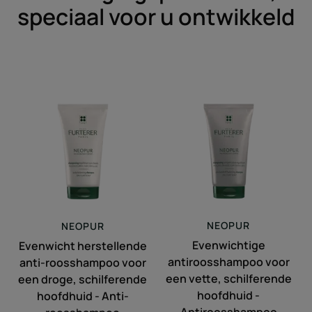
speciaal voor u ontwikkeld
Evenwicht
Evenwichtige
herstellende
antiroosshampo
anti-
voor
roosshampoo
een
voor
vette,
een
schilferende
droge,
hoofdhuid
schilferende
-
hoofdhuid
Antiroosshampo
NEOPUR
NEOPUR
-
Evenwichtige
Evenwicht herstellende
Anti-
antiroosshampoo voor
anti-roosshampoo voor
roosshampoo
een vette, schilferende
een droge, schilferende
hoofdhuid -
hoofdhuid - Anti-
Antiroosshampoo