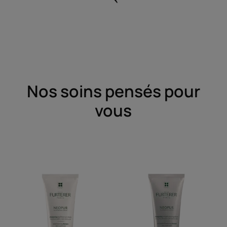
Nos soins pensés pour
vous
Shampooing
Shampooing
antipelliculaire
antipelliculaire
équilibrant
équilibrant
pellicules
pellicules
sèches
grasses,
cuir