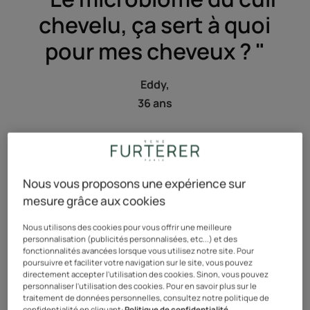
chevelu, ça sert à quoi
pour mes cheveux ? "
Eddy,
36 ans
Nous vous proposons une expérience sur
mesure grâce aux cookies
Nous utilisons des cookies pour vous offrir une meilleure
«Cher Eddy,
personnalisation (publicités personnalisées, etc...) et des
fonctionnalités avancées lorsque vous utilisez notre site. Pour
poursuivre et faciliter votre navigation sur le site, vous pouvez
Merci de nous poser la question, nous trépignions
directement accepter l'utilisation des cookies. Sinon, vous pouvez
d’impatience à l’idée de parler du microbiome ! De quoi
personnaliser l'utilisation des cookies. Pour en savoir plus sur le
traitement de données personnelles, consultez notre politique de
s’agit-il ? C’est un écosystème, un monde quasi-
confidentialité en cliquant:
Politique de confidentialité