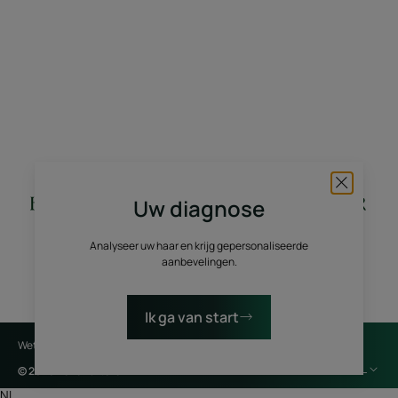
Uw diagnose
Analyseer uw haar en krijg gepersonaliseerde
aanbevelingen.
Ik ga van start
Wettelijke vermeldingen
Privacybeleid
Cookie-instellingen
NL
© 2026 René Furterer
NL