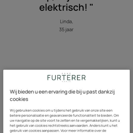
elektrisch! "
Linda,
35 jaar
Wij bieden u een ervaring die bij u past dankzij
cookies
Wij gebruiken cookies om u tijdens het gebruik van onze site een
René's antwoord
betere personalisatie en geavanceerde functionaliteit te bieden. Om
uw navigatie op de site voort te zetten en te vergemakkelijken, kunt u
het gebruik van cookies rechtstreeks aanvaarden. Anders kunt u het
gebruik van cookies aanpassen. Voor meer informatie over de
" Beste Linda,