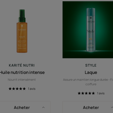
Huile
Laque
nutrition
intense
KARITÉ
NUTRI
STYLE
Huile nutrition intense
Laque
Nourrit intensément
Assure un maintien longue durée - Fi
coiffure
1
avis
1
avis
Acheter
Acheter