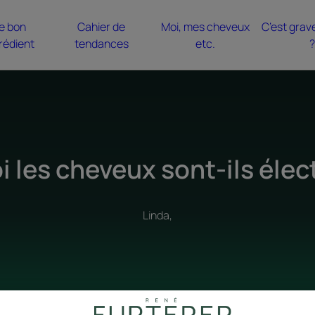
e bon
Cahier de
Moi, mes cheveux
C’est grav
rédient
tendances
etc.
?
 les cheveux sont-ils élec
Linda,