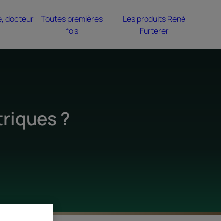
e, docteur
Toutes premières
Les produits René
fois
Furterer
triques ?