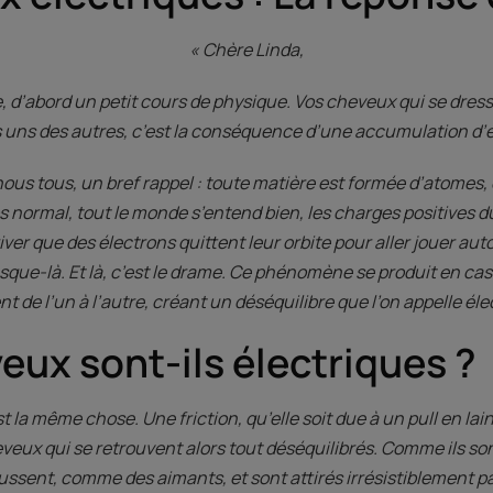
« Chère Linda,
 d’abord un petit cours de physique. Vos cheveux qui se dressent
es uns des autres, c’est la conséquence d’une accumulation d’él
 nous tous, un bref rappel : toute matière est formée d’atom
s normal, tout le monde s’entend bien, les charges positives d
river que des électrons quittent leur orbite pour aller jouer 
usque-là. Et là, c’est le drame. Ce phénomène se produit en ca
t de l’un à l’autre, créant un déséquilibre que l’on appelle élec
eux sont-ils électriques ?
t la même chose. Une friction, qu’elle soit due à un pull en la
eveux qui se retrouvent alors tout déséquilibrés. Comme ils 
epoussent, comme des aimants, et sont attirés irrésistiblement p