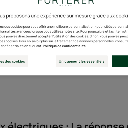
, mes cheveux sont électriq
us proposons une expérience sur mesure grâce aux cook
ns des cookies pour vous offrir une meilleure personnalisation (publicités personnali
Linda,
ionnalités avancées lorsque vous utilisez notre site. Pour poursuivre et faciliter vot
35 ans
 vous pouvez directement accepter l'utilisation des cookies. Sinon, vous pouvez pers
n des cookies. Pour en savoir plus sur le traitement de données personnelles, consult
 confidentialité en cliquant:
Politique de confidentialité
es des cookies
Uniquement les essentiels
 électriques : La réponse