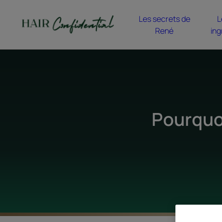
Les secrets de
L
René
ing
Pourquoi