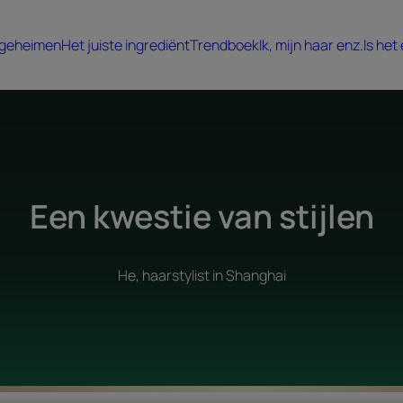
 geheimen
Het juiste ingrediënt
Trendboek
Ik, mijn haar enz.
Is het
Een kwestie van stijlen
He, haarstylist in Shanghai