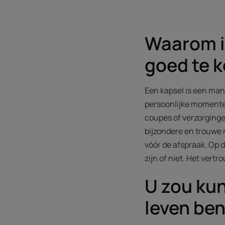
Waarom is
goed te 
Een kapsel is een man
persoonlijke momenten
coupes of verzorginge
bijzondere en trouwe 
vóór de afspraak. Op 
zijn of niet. Het vertr
U zou ku
leven be