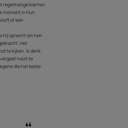
st regelmatige klanten
rijk moment in hun
iloft of een
ls hij oprecht om hen
rgebracht. Het
t te kijken. Ik denk
 vergeet nooit te
iegene die het beste