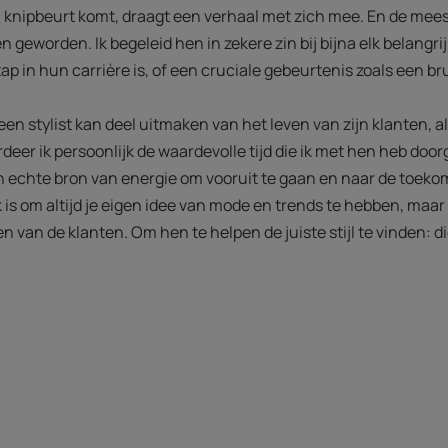
en knipbeurt komt, draagt een verhaal met zich mee. En de mee
n geworden. Ik begeleid hen in zekere zin bij bijna elk belang
tap in hun carrière is, of een cruciale gebeurtenis zoals een bru
 een stylist kan deel uitmaken van het leven van zijn klanten, a
eer ik persoonlijk de waardevolle tijd die ik met hen heb doo
n echte bron van energie om vooruit te gaan en naar de toekoms
k is om altijd je eigen idee van mode en trends te hebben, maar
n van de klanten. Om hen te helpen de juiste stijl te vinden: d