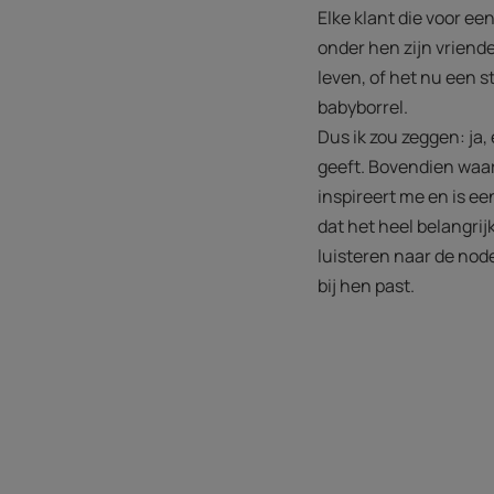
Elke klant die voor e
onder hen zijn vriende
leven, of het nu een s
babyborrel.
Dus ik zou zeggen: ja,
geeft. Bovendien waard
inspireert me en is ee
dat het heel belangrij
luisteren naar de node
bij hen past.