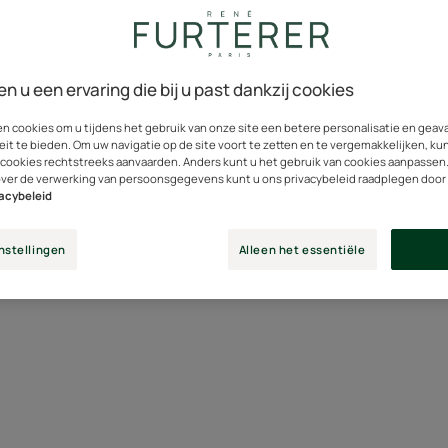
 u een sterrenkapper die a
 laatste trends?
en u een ervaring die bij u past dankzij cookies
en cookies om u tijdens het gebruik van onze site een betere personalisatie en gea
gekleed, met een dun snorretje en een vriendelijke blik. Hij is 
eit te bieden. Om uw navigatie op de site voort te zetten en te vergemakkelijken, ku
 cookies rechtstreeks aanvaarden. Anders kunt u het gebruik van cookies aanpassen
ijd heel dicht bij de mensen. Zijn geheim is de bevoorrechte rel
over de verwerking van persoonsgegevens kunt u ons privacybeleid raadplegen door
r trouwe klanten die in zijn salon in Shanghai over de vloer k
vacybeleid
 zijn klanten en voor hun haar. Een kwestie van vertrouwen.
nstellingen
Alleen het essentiële