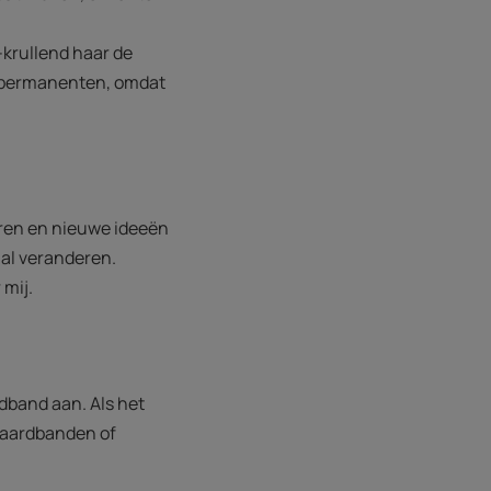
t-krullend haar de
of permanenten, omdat
 leren en nieuwe ideeën
aal veranderen.
mij.
dband aan. Als het
 haardbanden of