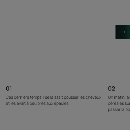
01
02
Ces derniers temps il se laissait pousser les cheveux
Un matin, a
et les avait à peu près aux épaules.
céréales sur 
passer la po