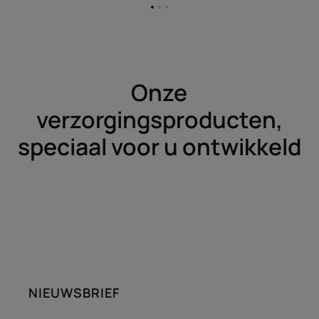
Ga
Ga
Ga
naar
naar
naar
item
item
item
1
2
3
Onze
verzorgingsproducten,
speciaal voor u ontwikkeld
NIEUWSBRIEF