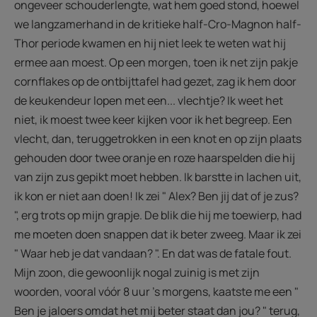
ongeveer schouderlengte, wat hem goed stond, hoewel
we langzamerhand in de kritieke half-Cro-Magnon half-
Thor periode kwamen en hij niet leek te weten wat hij
ermee aan moest. Op een morgen, toen ik net zijn pakje
cornflakes op de ontbijttafel had gezet, zag ik hem door
de keukendeur lopen met een... vlechtje? Ik weet het
niet, ik moest twee keer kijken voor ik het begreep. Een
vlecht, dan, teruggetrokken in een knot en op zijn plaats
gehouden door twee oranje en roze haarspelden die hij
van zijn zus gepikt moet hebben. Ik barstte in lachen uit,
ik kon er niet aan doen! Ik zei " Alex? Ben jij dat of je zus?
", erg trots op mijn grapje. De blik die hij me toewierp, had
me moeten doen snappen dat ik beter zweeg. Maar ik zei
" Waar heb je dat vandaan? ". En dat was de fatale fout.
Mijn zoon, die gewoonlijk nogal zuinig is met zijn
woorden, vooral vóór 8 uur 's morgens, kaatste me een "
Ben je jaloers omdat het mij beter staat dan jou? " terug,