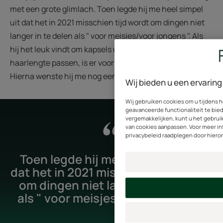
met een grote glimlach. Toen legde hij me heel simpel
uit dat het in 2021 misschien tijd wordt om dingen niet
langer in te delen als " voor meisjes/voor jongens ". Als
hij het leuk vindt om kapsels uit te proberen die bij zijn
haarlengte passen, is er voor hem geen probleem.
Hierna wenste hij me nog een “fijne dag, mama”.
Wij bieden u een ervaring 
Wij gebruiken cookies om u tijdens h
geavanceerde functionaliteit te bied
vergemakkelijken, kunt u het gebrui
van cookies aanpassen. Voor meer i
privacybeleid raadplegen door hieron
Toen legde hij me heel simpel uit
dat het in 2021 misschien tijd wordt
om dingen niet langer in te delen
als " voor meisjes/voor jongens ".