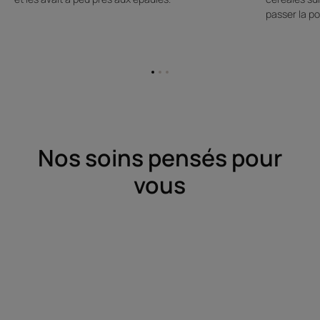
passer la po
Aller
Aller
Aller
à
à
à
l'item
l'item
l'item
1
2
3
Nos soins pensés pour
vous