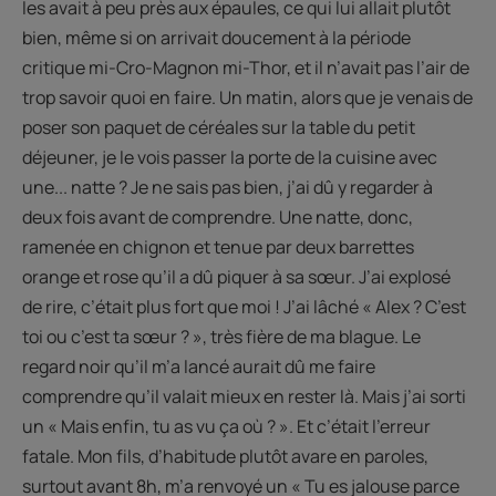
les avait à peu près aux épaules, ce qui lui allait plutôt
bien, même si on arrivait doucement à la période
critique mi-Cro-Magnon mi-Thor, et il n’avait pas l’air de
trop savoir quoi en faire. Un matin, alors que je venais de
poser son paquet de céréales sur la table du petit
déjeuner, je le vois passer la porte de la cuisine avec
une... natte ? Je ne sais pas bien, j’ai dû y regarder à
deux fois avant de comprendre. Une natte, donc,
ramenée en chignon et tenue par deux barrettes
orange et rose qu’il a dû piquer à sa sœur. J’ai explosé
de rire, c’était plus fort que moi ! J’ai lâché « Alex ? C’est
toi ou c’est ta sœur ? », très fière de ma blague. Le
regard noir qu’il m’a lancé aurait dû me faire
comprendre qu’il valait mieux en rester là. Mais j’ai sorti
un « Mais enfin, tu as vu ça où ? ». Et c’était l’erreur
fatale. Mon fils, d’habitude plutôt avare en paroles,
surtout avant 8h, m’a renvoyé un « Tu es jalouse parce