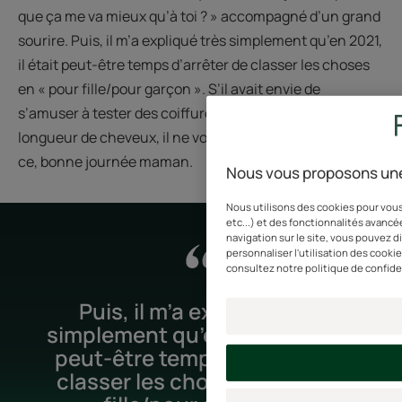
que ça me va mieux qu’à toi ? » accompagné d’un grand
sourire. Puis, il m’a expliqué très simplement qu’en 2021,
il était peut-être temps d’arrêter de classer les choses
en « pour fille/pour garçon ». S’il avait envie de
s’amuser à tester des coiffures qui peuvent aller à sa
longueur de cheveux, il ne voyait pas le problème. Sur
ce, bonne journée maman.
Nous vous proposons une
Nous utilisons des cookies pour vous
etc...) et des fonctionnalités avancée
navigation sur le site, vous pouvez 
personnaliser l'utilisation des cooki
consultez notre politique de confide
Puis, il m’a expliqué très
simplement qu’en 2021, il était
peut-être temps d’arrêter de
classer les choses en « pour