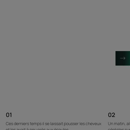
01
02
Ces derniers temps il se laissait pousser les cheveux
Un matin, a
et les avait à peu près aux épaules.
céréales sur 