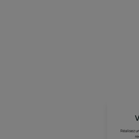
V
Réalisez u
re