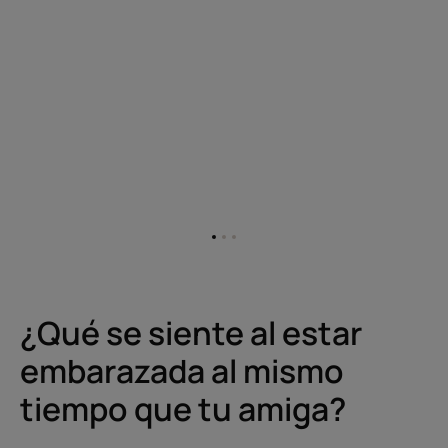
Ir
Ir
Ir
al
al
al
elemento
elemento
elemento
1
2
3
¿Qué se siente al estar
embarazada al mismo
tiempo que tu amiga?