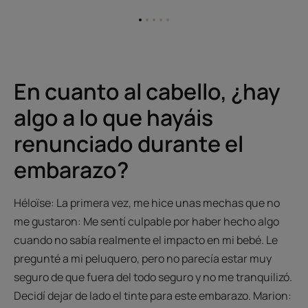
Ir
Ir
Ir
Ir
Ir
al
al
al
al
al
elemento
elemento
elemento
elemento
elemento
1
2
3
4
5
En cuanto al cabello, ¿hay
algo a lo que hayáis
renunciado durante el
embarazo?
Héloïse: La primera vez, me hice unas mechas que no
me gustaron: Me sentí culpable por haber hecho algo
cuando no sabía realmente el impacto en mi bebé. Le
pregunté a mi peluquero, pero no parecía estar muy
seguro de que fuera del todo seguro y no me tranquilizó.
Decidí dejar de lado el tinte para este embarazo. Marion: