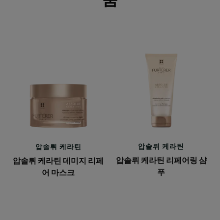
압
압
솔
솔
뤼
뤼
케
케
라
라
틴
틴
데
리
미
페
지
어
압솔뤼 케라틴
압솔뤼 케라틴
리
링
압솔뤼 케라틴 리페어링 샴
압솔뤼 케라틴 데미지 리페
페
샴
푸
어 마스크
어
푸
마
스
크