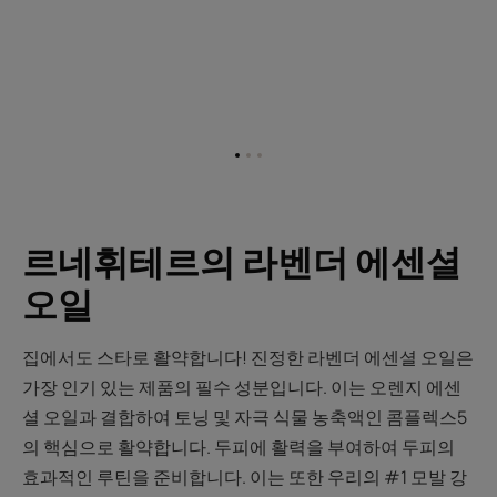
항
항
항
목
목
목
1
2
3
로
로
로
이
이
이
르네휘테르의 라벤더 에센셜
동
동
동
오일
집에서도 스타로 활약합니다! 진정한 라벤더 에센셜 오일은
가장 인기 있는 제품의 필수 성분입니다. 이는 오렌지 에센
셜 오일과 결합하여 토닝 및 자극 식물 농축액인 콤플렉스5
의 핵심으로 활약합니다. 두피에 활력을 부여하여 두피의
효과적인 루틴을 준비합니다. 이는 또한 우리의 #1 모발 강