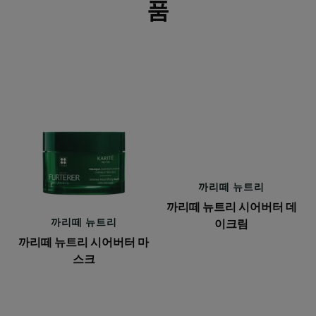
품
까
까
리
리
떼
떼
뉴
뉴
트
트
리
리
시
시
까리떼
뉴트리
어
어
까리떼 뉴트리 시어버터 데
버
버
까리떼
뉴트리
이크림
터
터
까리떼 뉴트리 시어버터 마
마
데
스크
스
이
크
크
림