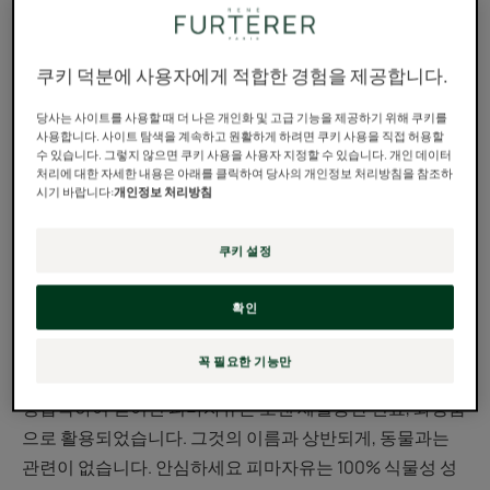
성을 유도
쿠키 덕분에 사용자에게 적합한 경험을 제공합니다.
피마자유는 손톱, 속눈썹, 눈썹, 피부에 이르기까지, 피마자
유는 긴 세월동안 다양한 방법으로 사용되었습니다. 하지만
당사는 사이트를 사용할 때 더 나은 개인화 및 고급 기능을 제공하기 위해 쿠키를
과연 피마자유가 그들이 말하는 것처럼 뛰어난 효능을 가지
사용합니다. 사이트 탐색을 계속하고 원활하게 하려면 쿠키 사용을 직접 허용할
수 있습니다. 그렇지 않으면 쿠키 사용을 사용자 지정할 수 있습니다. 개인 데이터
고 있을까요? 그것이 과연 자라는 것을 멈추지 않는 모발의
처리에 대한 자세한 내용은 아래를 클릭하여 당사의 개인정보 처리방침을 참조하
시기 바랍니다:
개인정보 처리방침
훌륭한 비밀일까요? 이 기사에서 모든 사실을 찾아봅시다.
피마자유는 정확히 어떤 성분
쿠키 설정
일까요?
확인
북아프리카나 중동지역에서 주로 생산되며, 오래 전부터 사
꼭 필요한 기능만
용되었습니다. 작고 가벼운 열대 침엽수인 피마자의 씨앗을
냉압착하여 얻어진 피마자유는 오랜 세월동안 연료, 화장품
으로 활용되었습니다. 그것의 이름과 상반되게, 동물과는
관련이 없습니다. 안심하세요 피마자유는 100% 식물성 성