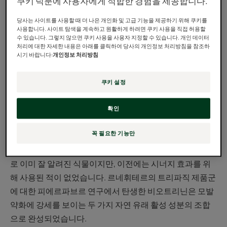
쿠키 덕분에 사용자에게 적합한 경험을 제공합니다.
항하는 역동적인 듀오
당사는 사이트를 사용할 때 더 나은 개인화 및 고급 기능을 제공하기 위해 쿠키를
사용합니다. 사이트 탐색을 계속하고 원활하게 하려면 쿠키 사용을 직접 허용할
배트맨과 로빈, 틴틴과 스노이 또는 로렐과 하디가 우리에
수 있습니다. 그렇지 않으면 쿠키 사용을 사용자 지정할 수 있습니다. 개인 데이터
처리에 대한 자세한 내용은 아래를 클릭하여 당사의 개인정보 처리방침을 참조하
게 가르친 것이 있다면, 하나보다 둘이 낫다는 것입니다. 비
시기 바랍니다:
개인정보 처리방침
오트리닌, 그리고 판타지 작가마저 놀라게 할 코드 네임에
는 현지에서 자라는 두 식물이 있습니다. 바로 모발 약화에
쿠키 설정
효과적으로 대응하는 특별한 조합인 네스트리움과 물냉이
입니다.
확인
맞춤 제품
꼭 필요한 기능만
네스트리움과 물냉이는 모발 및 성장 주기에 대한 이점으
로 이미 잘 알려진 식물이지만, 이전에는 시너지 효과를 위
해 사용된 적이 없었습니다. 르네휘테르의 트리파직 제품군
에 대한 피에르파브르 연구에서 탄생한 비오트리닌은 모발
약화에 강세를 보이는 두 가지 자연 유래 활성 성분의 조합
으로 완성되었습니다.