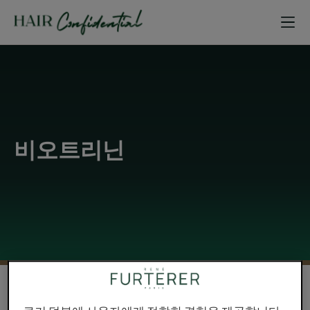
비오트리닌
비오트리닌: 모발 약화에 대