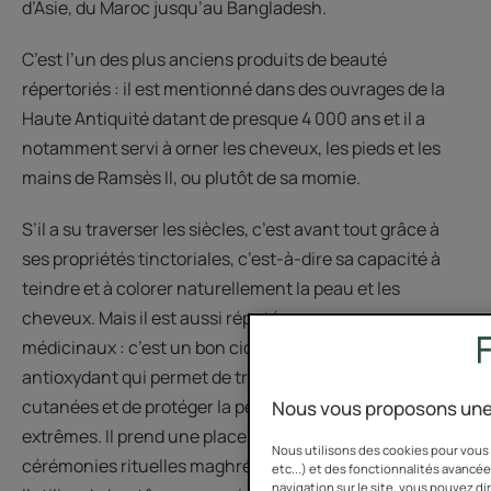
d’Asie, du Maroc jusqu’au Bangladesh.
C’est l’un des plus anciens produits de beauté
répertoriés : il est mentionné dans des ouvrages de la
Haute Antiquité datant de presque 4 000 ans et il a
notamment servi à orner les cheveux, les pieds et les
mains de Ramsès II, ou plutôt de sa momie.
S’il a su traverser les siècles, c’est avant tout grâce à
ses propriétés tinctoriales, c’est-à-dire sa capacité à
teindre et à colorer naturellement la peau et les
cheveux. Mais il est aussi réputé pour ses usages
médicinaux : c’est un bon cicatrisant, antimicrobien et
antioxydant qui permet de traiter des affections
cutanées et de protéger la peau des conditions
Nous vous proposons une
extrêmes. Il prend une place toute particulière dans les
Nous utilisons des cookies pour vous 
cérémonies rituelles maghrébines et indiennes où on
etc...) et des fonctionnalités avancées
navigation sur le site, vous pouvez d