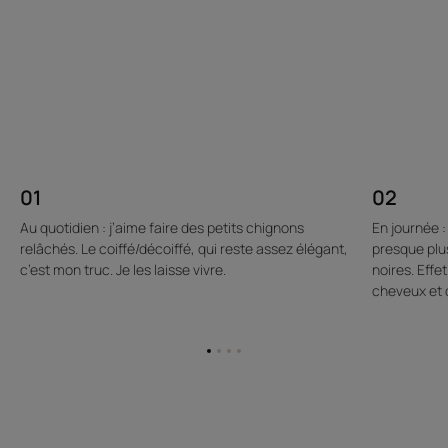
01
02
Au quotidien : j’aime faire des petits chignons
En journée :
relâchés. Le coiffé/décoiffé, qui reste assez élégant,
presque plus
c’est mon truc. Je les laisse vivre.
noires. Eff
cheveux et q
Aller
Aller
Aller
Aller
à
à
à
à
l'item
l'item
l'item
l'item
1
2
3
4