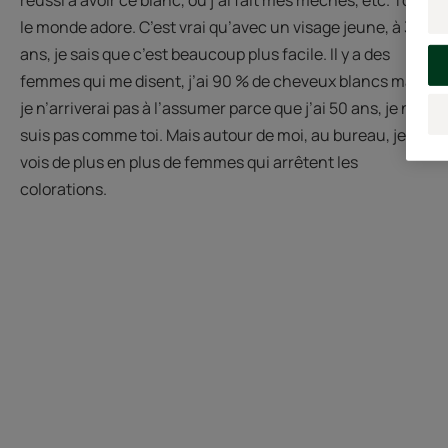
réussi à avoir ce blanc, où j’ai fait mes mèches, etc. Tout
le monde adore. C’est vrai qu’avec un visage jeune, à 30
ans, je sais que c’est beaucoup plus facile. Il y a des
femmes qui me disent, j’ai 90 % de cheveux blancs mais
je n’arriverai pas à l’assumer parce que j’ai 50 ans, je ne
suis pas comme toi. Mais autour de moi, au bureau, je
vois de plus en plus de femmes qui arrêtent les
colorations.