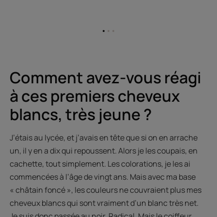
Aller
Aller
Aller
à
à
à
l'item
l'item
l'item
1
2
3
Comment avez-vous réagi
à ces premiers cheveux
blancs, très jeune ?
J’étais au lycée, et j’avais en tête que si on en arrache
un, il y en a dix qui repoussent. Alors je les coupais, en
cachette, tout simplement. Les colorations, je les ai
commencées à l’âge de vingt ans. Mais avec ma base
« châtain foncé », les couleurs ne couvraient plus mes
cheveux blancs qui sont vraiment d’un blanc très net.
Je suis donc passée au noir. Radical. Mais le coiffeur,