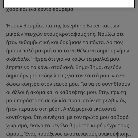
σταθερά. Είχα λοιπόν δύο όνειρα στη ζωή μου: το
χορό και ένα κοντό κούρεμα.
Ήμουν θαυμάστρια της Josephine Baker και των
μικρών πτυχών στους κροτάφους της. Νομίζω ότι
ήταν εκθαμβωτική και δοκίμασε τα πάντα. Λοιπόν,
ήμουν πολύ μακριά από το να θέλω να δημιουργήσω
σκάνδαλο. Ήξερα ότι για να κόψω τα μαλλιά μου,
έπρεπε να το κάνω σταδιακά. Βήμα-βήμα, σχεδόν
δημιούργησα εκδηλώσεις για τον εαυτό μου, για να
δώσω κίνητρο στον εαυτό μου. Για να το συνηθίσουν
οι άλλοι ή ακόμα και ο καθρέφτης μου. Στην πρώτη
μου παράσταση σε ηλικία είκοσι ετών στην Αβινιόν,
ήταν περίπου στη μέση. Απλά μερικά εκατοστά
κοντύτερα. Στη συνέχεια, με τον πρώτο μου σοβαρό
χωρισμό, έκανα το μεγάλο βήμα: το καρέ μέχρι τους
ώμους. Ένας παράξενος αναστεναγμός ανακούφισης.