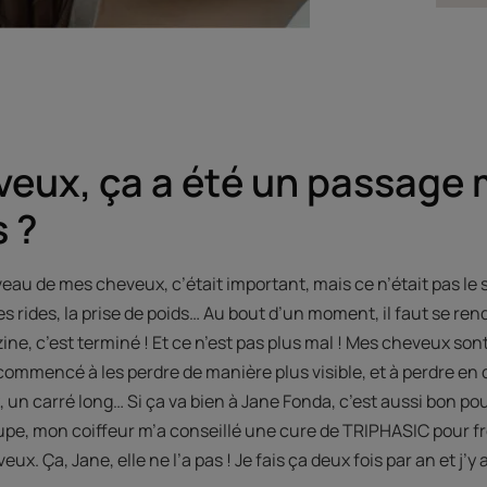
veux, ça a été un passage
 ?
u de mes cheveux, c’était important, mais ce n’était pas le se
s rides, la prise de poids… Au bout d’un moment, il faut se rend
ne, c’est terminé ! Et ce n’est pas plus mal ! Mes cheveux son
ai commencé à les perdre de manière plus visible, et à perdre en d
, un carré long… Si ça va bien à Jane Fonda, c’est aussi bon pou
pe, mon coiffeur m’a conseillé une cure de TRIPHASIC pour fre
ux. Ça, Jane, elle ne l’a pas ! Je fais ça deux fois par an et j’y