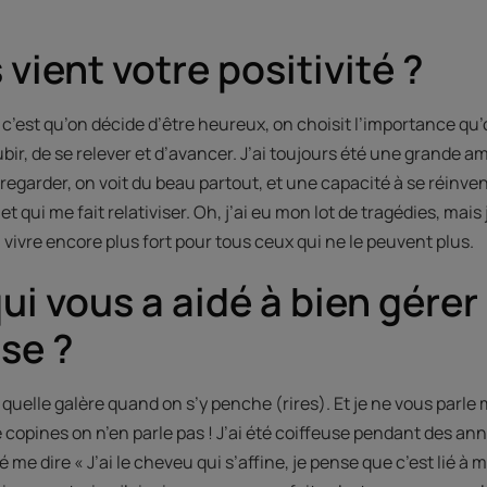
 vient votre positivité ?
 c’est qu’on décide d’être heureux, on choisit l’importance qu
bir, de se relever et d’avancer. J’ai toujours été une grande 
 regarder, on voit du beau partout, et une capacité à se réin
et qui me fait relativiser. Oh, j’ai eu mon lot de tragédies, mais j
à vivre encore plus fort pour tous ceux qui ne le peuvent plus.
ui vous a aidé à bien gérer 
se ?
quelle galère quand on s’y penche (rires). Et je ne vous parl
 copines on n’en parle pas ! J’ai été coiffeuse pendant des a
é me dire « J’ai le cheveu qui s’affine, je pense que c’est lié 