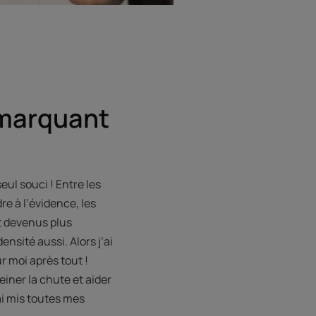
 marquant
ul souci ! Entre les
re à l’évidence, les
t devenus plus
ensité aussi. Alors j’ai
r moi après tout !
iner la chute et aider
 ai mis toutes mes