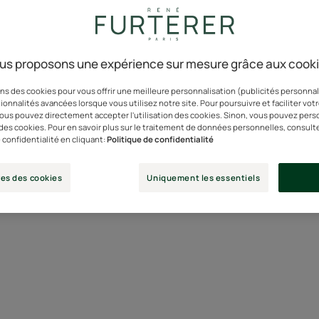
euse, m’accepter telle que 
us proposons une expérience sur mesure grâce aux cook
 des montagnes, juste par la force de sa positivité. Solaire et 
écidé de ne pas laisser l’adversité les définir. Au contraire, si
ns des cookies pour vous offrir une meilleure personnalisation (publicités personnali
ionnalités avancées lorsque vous utilisez notre site. Pour poursuivre et faciliter vot
chose, c’est qu’elle est trop courte pour la passer à la voir en n
 vous pouvez directement accepter l'utilisation des cookies. Sinon, vous pouvez pers
use comme une autre métamorphose offerte par la nature et y vo
n des cookies. Pour en savoir plus sur le traitement de données personnelles, consult
 confidentialité en cliquant:
Politique de confidentialité
toujours, et de trouver la beauté dans les petites choses qui fo
es des cookies
Uniquement les essentiels