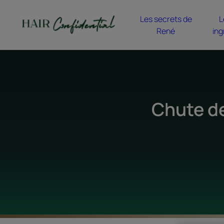
Les secrets de
L
René
ing
Chute de