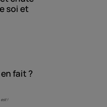
e soi et
en fait ?
est !