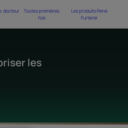
e, docteur
Toutes premières
Les produits René
fois
Furterer
riser les