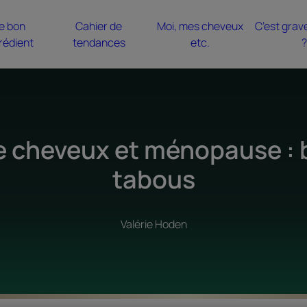
e bon
Cahier de
Moi, mes cheveux
C’est grav
rédient
tendances
etc.
?
 cheveux et ménopause : b
tabous
Valérie Hoden