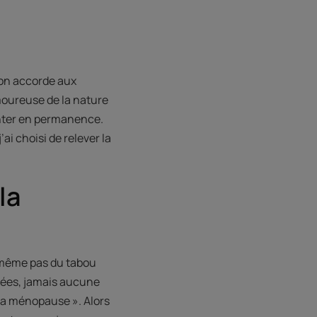
’on accorde aux
amoureuse de la nature
venter en permanence.
’ai choisi de relever la
la
e même pas du tabou
nnées, jamais aucune
à ma ménopause ». Alors