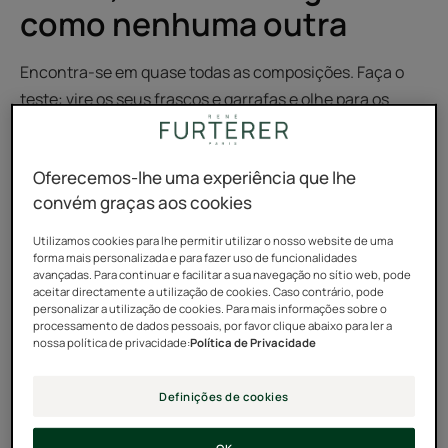
como nenhuma outra
Encontra-se em quase todas as composições. Faça o
teste: vire os seus frascos e garrafas e olhe para os
rótulos; há uma boa hipótese de encontrá-la. A
manteiga de Karité tornou-se num alimento básico de
Oferecemos-lhe uma experiência que lhe
hidratantes e nutritivos, mas o que é realmente? Como
convém graças aos cookies
é que é utilizada em todo o seu potencial? Porque é tão
frequentemente preferida em relação a outras
Utilizamos cookies para lhe permitir utilizar o nosso website de uma
forma mais personalizada e para fazer uso de funcionalidades
gorduras?
avançadas. Para continuar e facilitar a sua navegação no sítio web, pode
aceitar directamente a utilização de cookies. Caso contrário, pode
O que é manteiga de
personalizar a utilização de cookies. Para mais informações sobre o
processamento de dados pessoais, por favor clique abaixo para ler a
Karité?
nossa política de privacidade:
Política de Privacidade
Definições de cookies
A manteiga de Karité é o principal produto dos frutos do
Karité. O Karité é encontrado em toda a África tropical,