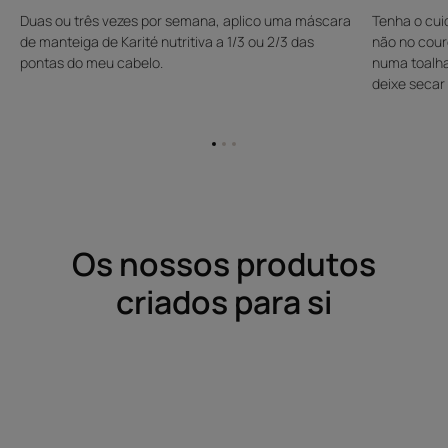
Duas ou três vezes por semana, aplico uma máscara
Tenha o cui
de manteiga de Karité nutritiva a 1/3 ou 2/3 das
não no cour
pontas do meu cabelo.
numa toalha
deixe secar 
Ir
Ir
Ir
para
para
para
o
o
o
item
item
item
1
2
3
Os nossos produtos
criados para si