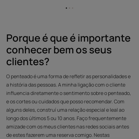
Ir
Ir
Ir
para
para
para
o
o
o
item
item
item
1
2
3
Porque é que é importante
conhecer bem os seus
clientes?
O penteado é uma forma de refletir as personalidades e
a história das pessoas. A minha ligação com o cliente
influencia diretamente o sentimento sobre o penteado,
e os cortes ou cuidados que posso recomendar. Com
alguns deles, construí uma relação especial e leal ao
longo dos últimos 5 ou 10 anos. Faço frequentemente
amizade com os meus clientes nas redes sociais antes
de estes fazerem uma reserva comigo. Nestas