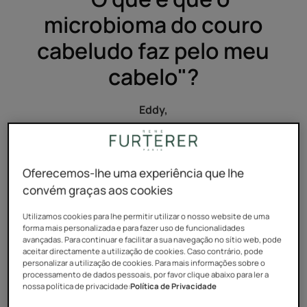
microbioma do couro
cabeludo faz pelo meu
cabelo"?
Eddy,
36 anos
Oferecemos-lhe uma experiência que lhe
convém graças aos cookies
Utilizamos cookies para lhe permitir utilizar o nosso website de uma
forma mais personalizada e para fazer uso de funcionalidades
avançadas. Para continuar e facilitar a sua navegação no sítio web, pode
aceitar directamente a utilização de cookies. Caso contrário, pode
"Caro Eddy,
personalizar a utilização de cookies. Para mais informações sobre o
processamento de dados pessoais, por favor clique abaixo para ler a
nossa política de privacidade:
Política de Privacidade
Obrigado por perguntar, estávamos ansiosos por falar