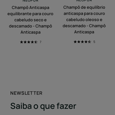
NEOPUR
-
descamado
Champô de equilíbrio
Champô Anticaspa
Champô
-
anticaspa para couro
equilibrante para couro
Anticaspa
Champô
cabeludo oleoso e
cabeludo seco e
Anticaspa
descamado - Champô
descamado - Champô
Anticaspa
Anticaspa
5
7
NEWSLETTER
Saiba o que fazer