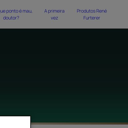
que ponto é mau,
A primeira
Produtos René
doutor?
vez
Furterer