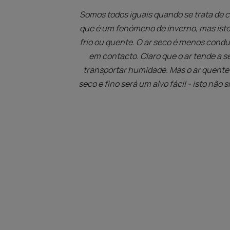
Somos todos iguais quando se trata de 
que é um fenómeno de inverno, mas isto
frio ou quente. O ar seco é menos condu
em contacto. Claro que o ar tende a se
transportar humidade. Mas o ar quente
seco e fino será um alvo fácil - isto não