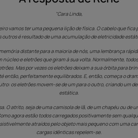
"Cara Linda,
eiro vamos ter uma pequena lição de física. O cabelo que fica 
s outros é resultado de uma acumulação de eletricidade estáti
memória distante para a maioria de nós, uma lembrança rápida
m núcleo e eletrões que giram à sua volta. Normalmente, todos
etrões. Mas por vezes os eletrões deixam a sua órbita para br
té então, perfeitamente equilibrados. E, então, começa o dr
tro: os eletrões movem-se de um para o outro, criando um de
estática.
a. O atrito, seja de uma camisola de lã, de um chapéu ou de u
 Como agora estão todos carregados positivamente sem qualquer
esistivelmente atraídos pelo objeto mais pequeno com uma ca
cargas idênticas repelem-se.