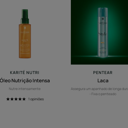
Óleo
Laca
Nutrição
Intensa
KARITÉ
NUTRI
PENTEAR
Óleo Nutrição Intensa
Laca
Nutre intensamente
Assegura um apanhado de longa du
- Fixa o penteado
1
opiniões