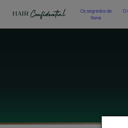
Os segredos de
O 
René