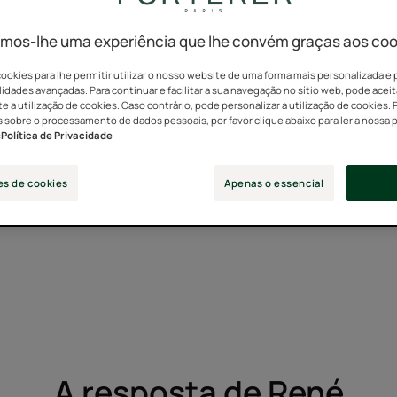
ro, o meu cabelo está est
mos-lhe uma experiência que lhe convém graças aos coo
ookies para lhe permitir utilizar o nosso website de uma forma mais personalizada e 
Linda,
idades avançadas. Para continuar e facilitar a sua navegação no sítio web, pode aceit
 a utilização de cookies. Caso contrário, pode personalizar a utilização de cookies. 
35 anos
 sobre o processamento de dados pessoais, por favor clique abaixo para ler a nossa p
:
Política de Privacidade
es de cookies
Apenas o essencial
A resposta de René