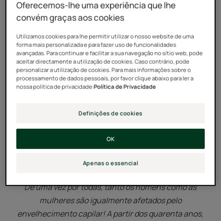
Oferecemos-lhe uma experiência que lhe
convém graças aos cookies
Utilizamos cookies para lhe permitir utilizar o nosso website de uma
forma mais personalizada e para fazer uso de funcionalidades
avançadas. Para continuar e facilitar a sua navegação no sítio web, pode
aceitar directamente a utilização de cookies. Caso contrário, pode
personalizar a utilização de cookies. Para mais informações sobre o
processamento de dados pessoais, por favor clique abaixo para ler a
A resposta de René
nossa política de privacidade:
Política de Privacidade
"Veio ao lugar certo e identificou o problema!
Definições de cookies
À medida que envelhecemos, o nosso cabelo torna-se
mais fino e menos denso, o que difere muito da queda
OK
de cabelo! Então, como escapamos ao destino do
cabelo fino? Explicar-lhe-emos tudo isto
Apenas o essencial
De uma vez por todas, tanto os homens como as
mulheres são igualmente afetados pelo
envelhecimento capilar! A partir dos quarenta anos,