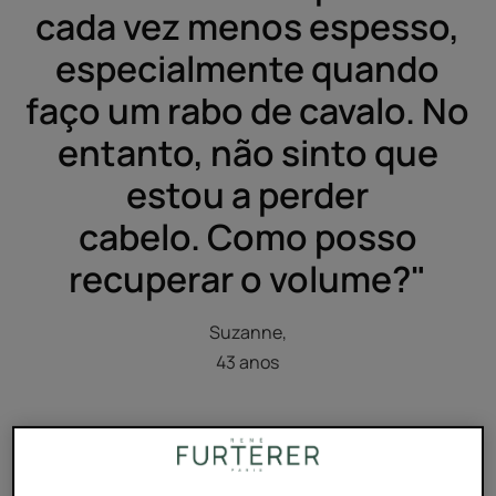
cada vez menos espesso,
especialmente quando
faço um rabo de cavalo. No
entanto, não sinto que
estou a perder
cabelo. Como posso
recuperar o volume?"
Suzanne,
43 anos