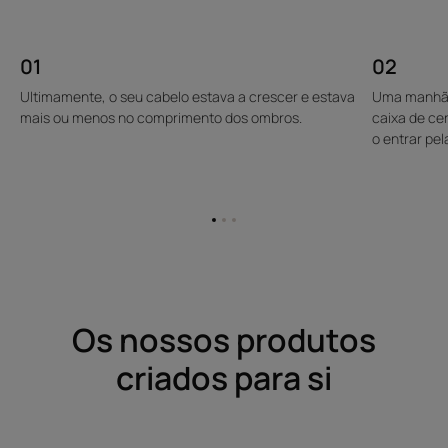
01
02
Ultimamente, o seu cabelo estava a crescer e estava
Uma manhã,
mais ou menos no comprimento dos ombros.
caixa de ce
o entrar pe
Ir
Ir
Ir
para
para
para
o
o
o
item
item
item
1
2
3
Os nossos produtos
criados para si