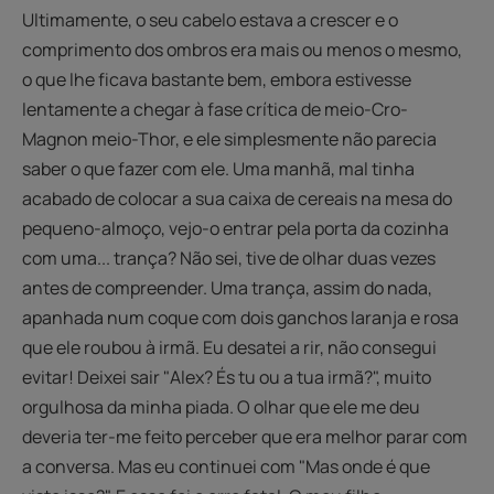
Ultimamente, o seu cabelo estava a crescer e o
comprimento dos ombros era mais ou menos o mesmo,
o que lhe ficava bastante bem, embora estivesse
lentamente a chegar à fase crítica de meio-Cro-
Magnon meio-Thor, e ele simplesmente não parecia
saber o que fazer com ele. Uma manhã, mal tinha
acabado de colocar a sua caixa de cereais na mesa do
pequeno-almoço, vejo-o entrar pela porta da cozinha
com uma... trança? Não sei, tive de olhar duas vezes
antes de compreender. Uma trança, assim do nada,
apanhada num coque com dois ganchos laranja e rosa
que ele roubou à irmã. Eu desatei a rir, não consegui
evitar! Deixei sair "Alex? És tu ou a tua irmã?", muito
orgulhosa da minha piada. O olhar que ele me deu
deveria ter-me feito perceber que era melhor parar com
a conversa. Mas eu continuei com "Mas onde é que