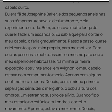
Então, tinha dois sonhos na vida: dançar, e um corte de
cabelo curto.
Eu era fã de Josephine Baker, e dos pequenos anéis nas
suas têmporas. Achava-a deslumbrante, e ela
experimentou tudo. Bem, eu estava muito longe de
querer fazer um escândalo. Eu sabia que para cortar o
meu cabelo, o faria gradualmente. Passo a passo, quase
criei eventos para mim própria, para me motivar. Para
que as pessoas se habituassem, ou mesmo para que o
meu espelho se habituasse. Na minha primeira
exposição, aos vinte anos, em Avignon, o meu cabelo
estava com comprimento médio. Apenas com alguns
centímetros a menos. Depois, com a minha primeira
separação séria, dei o mergulho: o bob à altura dos
ombros. Um estranho suspiro de alívio. Quando fiz o
meu estágio no estúdio em Londres, cortei-o
novamente. E pronto, estava a mexer-me. Depois,