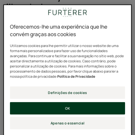
liberdade...
Durante muito tempo, tive cabelo comprido. Era assim
Oferecemos-lhe uma experiência que lhe
na família; a minha mãe fez disso quase uma religião.
convém graças aos cookies
Quando olho para as fotografias de turma, com as
minhas irmãs, batemos realmente todos os recordes
Utilizamos cookies para lhe permitir utilizar o nosso website de uma
forma mais personalizada e para fazer uso de funcionalidades
por muito tempo. Na verdade, penso que nos
avançadas. Para continuar e facilitar a sua navegação no sítio web, pode
aceitar directamente a utilização de cookies. Caso contrário, pode
escondíamos um pouco atrás do nosso cabelo. Eu
personalizar a utilização de cookies. Para mais informações sobre o
sempre quis outra coisa. Eu não dizia nada, mas queria
processamento de dados pessoais, por favor clique abaixo para ler a
nossa política de privacidade:
Política de Privacidade
destacar-me. Desde as minhas primeiras aulas de
barre, quando usava o meu cabelo num coque, as
Definições de cookies
pessoas diziam que eu tinha uma cara oval quase
perfeita. Perfeita para usar cabelo curto, dizia eu para
OK
os meus botões. Mas eu ainda era demasiado
tradicional. Eu não estava pronta. O meu próprio ritmo é
Apenas o essencial
ir passo a passo. Com calma, mas com confiança.