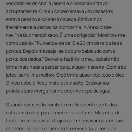
vendedores de chai à janela e o comboio a travar
abruptamente. O meu cabelo estava um desastre;
estava pesado e colado à cabeça. Estávamos
literalmente a descer da montanha. A Anna disse-
me: "Vá lá, champô seco. É uma obrigação" Mostrou-me
como usá-lo: "Pulveriza-se de 15 a 20 cm da raiz até às
pontas. Depois massaja-se o couro cabeludo com a
ponta dos dedos." Deixei-a fazê-lo: o meu cabelo não
tinha mais nada a perder de qualquer maneira. Com três
jatos, senti-me melhor. O pó tinha absorvido todo o óleo.
O meu cabelo ficou mais leve e solto. Estávamos
prontas para mergulhar no enorme copo de água.
Quando saímos do comboio em Deli, senti que todos
estavam a olhar para o meu novo volume. Mas não, de
facto, eram os nossos trajes que chamavam a atenção
de todos: saris de cetim verde esmeralda, a condizer