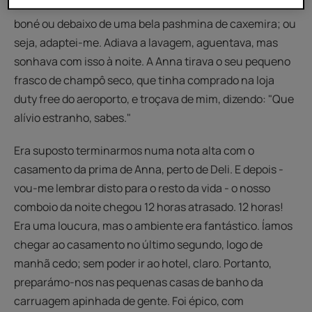
Escondi o meu cabelo oleoso em mau estado debaixo do
boné ou debaixo de uma bela pashmina de caxemira; ou
seja, adaptei-me. Adiava a lavagem, aguentava, mas
sonhava com isso à noite. A Anna tirava o seu pequeno
frasco de champô seco, que tinha comprado na loja
duty free do aeroporto, e troçava de mim, dizendo: "Que
alívio estranho, sabes."
Era suposto terminarmos numa nota alta com o
casamento da prima de Anna, perto de Deli. E depois -
vou-me lembrar disto para o resto da vida - o nosso
comboio da noite chegou 12 horas atrasado. 12 horas!
Era uma loucura, mas o ambiente era fantástico. Íamos
chegar ao casamento no último segundo, logo de
manhã cedo; sem poder ir ao hotel, claro. Portanto,
preparámo-nos nas pequenas casas de banho da
carruagem apinhada de gente. Foi épico, com