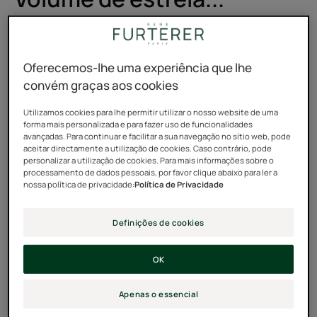
lavagem não necessária!
Para mim era claro: é impossível usar champô sem
Oferecemos-lhe uma experiência que lhe
água. Os champôs secos não me diziam nada. Lavar o
convém graças aos cookies
cabelo com um spray? Não compreendia a
Utilizamos cookies para lhe permitir utilizar o nosso website de uma
noção. Costumava lavar o meu cabelo oleoso mal
forma mais personalizada e para fazer uso de funcionalidades
apareciam os primeiros sinais de oleosidade. Ou seja, o
avançadas. Para continuar e facilitar a sua navegação no sítio web, pode
aceitar directamente a utilização de cookies. Caso contrário, pode
tempo todo. Mas estava a torná-lo pesado, e senti que
personalizar a utilização de cookies. Para mais informações sobre o
precisava de mudar algo.
processamento de dados pessoais, por favor clique abaixo para ler a
nossa política de privacidade:
Política de Privacidade
Depois, no ano passado, fui fazer uma viagem com a
Definições de cookies
minha amiga Anna. Uma viagem de mochila durante
quinze dias no norte da Índia, nos altos planaltos de
OK
Ladakh - foi fantástico! E bastante arrepiante. Com o
calor, a humidade e o acesso limitado à água durante as
Apenas o essencial
nossas escalas, acabei por quebrar os meus hábitos.