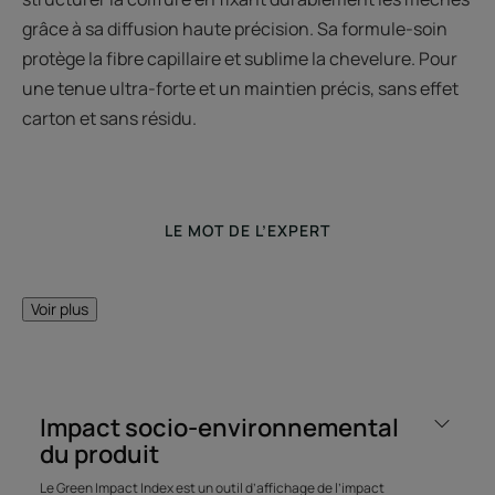
grâce à sa diffusion haute précision. Sa formule-soin
protège la fibre capillaire et sublime la chevelure. Pour
une tenue ultra-forte et un maintien précis, sans effet
carton et sans résidu.
LE MOT DE L’EXPERT
Voir plus
Sa diffusion haute précision
permet de fixer durablement
toutes les coiffures, mêmes les
Impact socio-environnemental
plus techniques.
du produit
Le Green Impact Index est un outil d’affichage de l’impact