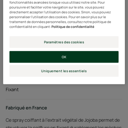
fonctionnalités avancées lorsque vous utilisez notre site. Pour
Aérosol
Aérosol
150ml
poursuivre et faciliter votre navigation sur le site, vous pouvez
directement accepter l'utilisation des cookies. Sinon, vous pouvez
personnaliser l'utilisation des cookies. Pour en savoir plus sur le
traitement de données personnelles, consultez notre politique de
Utilisable par
confidentialité en cliquant:
Politique de confidentialité
Adultes
Paramètres des cookies
Type de cheveux
OK
Tous types de cheveux - Soins sans silicone
Uniquement les essentiels
Besoin
Fixant
Fabriqué en France
Ce spray coiffant à l’extrait végétal de Jojoba permet de
structurer la coiffure en fixant durablement les mèches