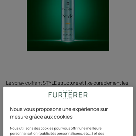
Le spray coiffant STYLE structure et fixe durablement les
mouvements de la coiffure, grâce à sa diffusion ciblée.
Nous vous proposons une expérience sur
À l'extrait végétal de Jojoba hydratant
mesure grâce aux cookies
Actifs 100% d'origine naturelle, sans silicone.
Nous utilisons des cookies pour vous offrir une meilleure
personnalisation (publicités personnalisées, etc...) et des