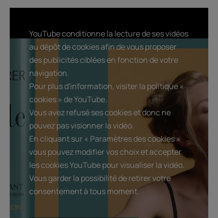
Texture
Environnement
YouTube conditionne la lecture de ses vidéos
Avantage de la texture
au dépôt de cookies afin de vous proposer
Une texture qui ne laisse pas de résidus et apporte une finition
tout en transparence à la coiffure
des publicités ciblées en fonction de votre
navigation.
Senteur du contenu
Pour plus d'information, visiter la politique «
Un accord hespéridé vert aux notes de gingembre, qui laisse
cookies » de YouTube.
place aux notes de fruits d’eau qui viennent se fondre dans un
bouquet floral
Vous avez refusé ses cookies et donc ne
pouvez pas visionner la vidéo.
En cliquant sur « Paramètres des cookies »
vous pouvez modifier vos choix et accepter
les cookies YouTube pour visualiser la vidéo.
Vous garder la possibilité de retirer votre
consentement à tous moment.