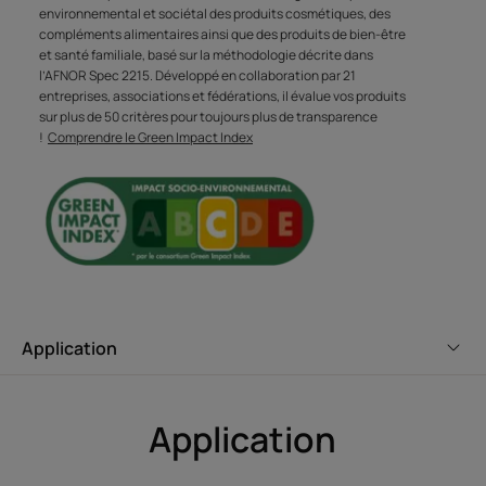
environnemental et sociétal des produits cosmétiques, des
compléments alimentaires ainsi que des produits de bien-être
et santé familiale, basé sur la méthodologie décrite dans
l’AFNOR Spec 2215. Développé en collaboration par 21
Avantages
entreprises, associations et fédérations, il évalue vos produits
sur plus de 50 critères pour toujours plus de transparence
Formule-soin coiffante, ce spray fixant à l'extrait végétal
!
Comprendre le Green Impact Index
de Jojoba offre une fixation forte longue durée aux
cheveux, tout en hydratant la fibre capillaire.
Bénéfices
• MAINTIEN PRECIS ET TENUE FORTE : structure et fixe
durablement la coiffure grâce à sa diffusion haute
précision.
Application
• FORMULE-SOIN COIFFANTE SANS SILICONE : protège la
fibre capillaire, sublime la chevelure.
• EFFET NATUREL : sans effet carton.
Application